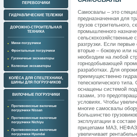
ПЕРЕВОЗЧИКИ
Самосвалы – это специа
ГИДРАВЛИЧЕСКИЕ ТЕЛЕЖКИ
предназначенная для т
грузов строительного, с
ДОРОЖНО-СТРОИТЕЛЬНАЯ
промышленного назначен
ТЕХНИКА
сельскохозяйственные 
Мини-погрузчики
разгрузки. Если первые
вторые – боковую или н
Фронтальные погрузчики
необходим на любой стр
Гусеничные экскаваторы
горнодобывающей промы
Колесные экскаваторы
разработках. Для опрок
преимущественно гидра
КОЛЁСА ДЛЯ СПЕЦТЕХНИКИ,
телескопического типа
ШИНЫ ДЛЯ ПОГРУЗЧИКОВ
оснащены системой по
ВИЛОЧНЫЕ ПОГРУЗЧИКИ
газами, это предотвращ
условиях. Чтобы увелич
Противовесные вилочные
многие самосвалы обор
погрузчики Nissan
Большинство грузовико
Противовесные вилочные
эксплуатации в составе
погрузчики Nichiyu
прицепами МАЗ, НЕФАЗ,
Противовесные вилочные
увеличивает рентабельн
погрузчики Hyundai