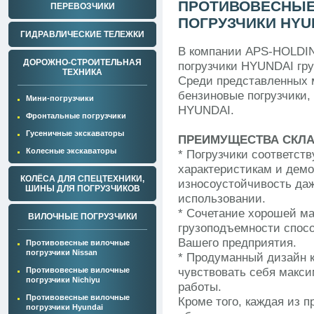
ПРОТИВОВЕСНЫ
ПЕРЕВОЗЧИКИ
ПОГРУЗЧИКИ HYU
ГИДРАВЛИЧЕСКИЕ ТЕЛЕЖКИ
В компании APS-HOLDIN
ДОРОЖНО-СТРОИТЕЛЬНАЯ
погрузчики HYUNDAI гру
ТЕХНИКА
Среди представленных 
бензиновые погрузчики, 
Мини-погрузчики
HYUNDAI.
Фронтальные погрузчики
Гусеничные экскаваторы
ПРЕИМУЩЕСТВА СКЛА
Колесные экскаваторы
* Погрузчики соответст
характеристикам и дем
КОЛЁСА ДЛЯ СПЕЦТЕХНИКИ,
износоустойчивость да
ШИНЫ ДЛЯ ПОГРУЗЧИКОВ
использовании.
* Сочетание хорошей м
ВИЛОЧНЫЕ ПОГРУЗЧИКИ
грузоподъемности спос
Вашего предприятия.
Противовесные вилочные
погрузчики Nissan
* Продуманный дизайн к
Противовесные вилочные
чувствовать себя макс
погрузчики Nichiyu
работы.
Противовесные вилочные
Кроме того, каждая из
погрузчики Hyundai