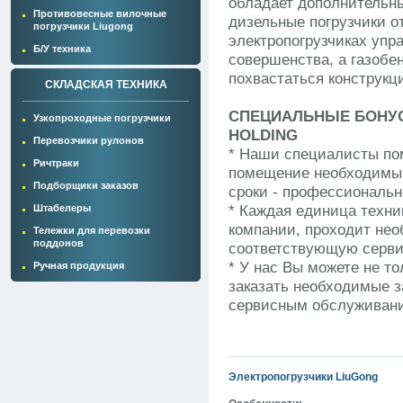
обладает дополнительн
Противовесные вилочные
дизельные погрузчики о
погрузчики Liugong
электропогрузчиках упр
Б/У техника
совершенства, а газобе
похвастаться конструкц
СКЛАДСКАЯ ТЕХНИКА
СПЕЦИАЛЬНЫЕ БОНУС
Узкопроходные погрузчики
HOLDING
Перевозчики рулонов
* Наши специалисты пом
Ричтраки
помещение необходимы
Подборщики заказов
сроки - профессиональн
Штабелеры
* Каждая единица техни
компании, проходит не
Тележки для перевозки
поддонов
соответствующую серви
* У нас Вы можете не то
Ручная продукция
заказать необходимые з
сервисным обслуживани
Электропогрузчики LiuGong