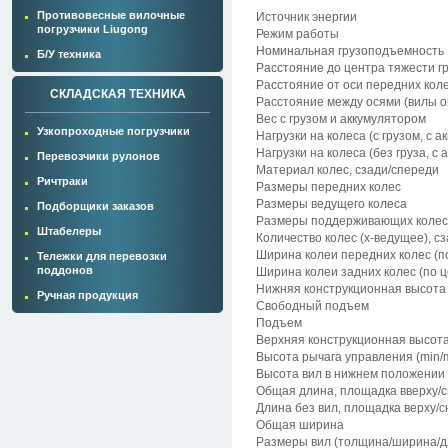
Противовесные вилочные
Источник энергии
погрузчики Liugong
Режим работы
Номинальная грузоподъемность
Б/У техника
Расстояние до центра тяжести г
Расстояние от оси передних кол
СКЛАДСКАЯ ТЕХНИКА
Расстояние между осями (вилы 
Вес с грузом и аккумулятором
Узкопроходные погрузчики
Нагрузки на колеса (с грузом, с 
Нагрузки на колеса (без груза, с
Перевозчики рулонов
Материал колес, сзади/спереди
Ричтраки
Размеры передних колес
Размеры ведущего колеса
Подборщики заказов
Размеры поддерживающих колес
Штабелеры
Количество колес (х-ведущее), с
Ширина колеи передних колес (п
Тележки для перевозки
поддонов
Ширина колеи задних колес (по ц
Нижняя конструкционная высота
Ручная продукция
Свободный подъем
Подъем
Верхняя конструкционная высот
Высота рычага управления (min/
Высота вил в нижнем положении
Общая длина, площадка вверху/с
Длина без вил, площадка верху/с
Общая ширина
Размеры вил (толщина/ширина/д