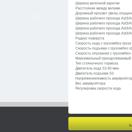
Ширина вилочной каретки
Расстояние между вилами
Дорожный просвет (вилы опущен
Ширина рабочего прохода Ast3/A
Ширина рабочего прохода Ast3/A
Ширина рабочего прохода Ast3/A
Ширина рабочего прохода Ast3/A
Радиус поворота
Скорость хода с грузом/без груза
Скорость подъема с грузом/без г
Скорость опускания с грузом/без 
Максимальный преодолеваемый п
Тип стояночного тормоза
Двигатель хода S3 60 мин.
Двигатель подъема S3
Напряжение/емкость аккумулятор
Вес аккумулятора
Регулировка скорости хода
В