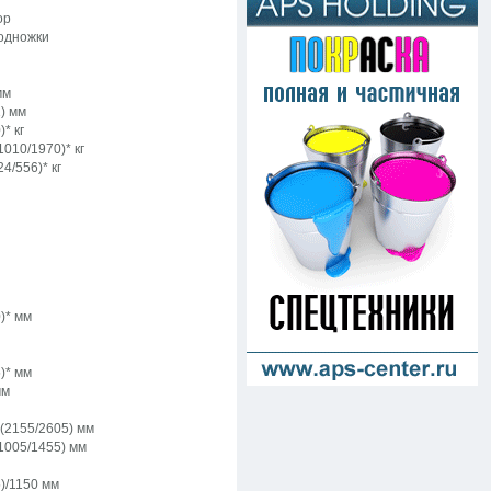
ор
одножки
мм
) мм
* кг
1010/1970)* кг
4/556)* кг
)* мм
)* мм
мм
(2155/2605) мм
1005/1455) мм
)/1150 мм