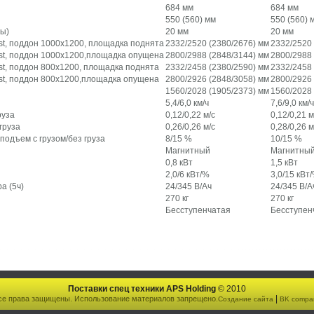
684 мм
684 мм
550 (560) мм
550 (560) 
ы)
20 мм
20 мм
st, поддон 1000х1200, площадка поднята
2332/2520 (2380/2676) мм
2332/2520 
st, поддон 1000х1200,площадка опущена
2800/2988 (2848/3144) мм
2800/2988 
st, поддон 800х1200, площадка поднята
2332/2458 (2380/2590) мм
2332/2458 
st, поддон 800х1200,площадка опущена
2800/2926 (2848/3058) мм
2800/2926 
1560/2028 (1905/2373) мм
1560/2028 
5,4/6,0 км/ч
7,6/9,0 км/ч
руза
0,12/0,22 м/с
0,12/0,21 м
груза
0,26/0,26 м/с
0,28/0,26 м
одъем с грузом/без груза
8/15 %
10/15 %
Магнитный
Магнитны
0,8 кВт
1,5 кВт
2,0/6 кВт/%
3,0/15 кВт
а (5ч)
24/345 В/Ач
24/345 В/А
270 кг
270 кг
Бесступенчатая
Бесступен
Поставки спец техники APS Holding
© 2010
|
се права защищены. Использование материалов запрещено.
Создание сайта
BK compa