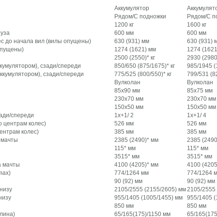
Аккумулятор
Аккумулят
Рядом/С подножки
Рядом/С п
1200 кг
1600 кг
руза
600 мм
600 мм
ес до начала вил (вилы опущены)
630 (931) мм
630 (931) 
опущены)
1274 (1621) мм
1274 (1621
2500 (2550)* кг
2930 (2980)
аккумулятором), сзади/спереди
850/650 (875/1675)* кг
985/1945 (
 аккумулятором), сзади/спереди
775/525 (800/550)* кг
799/531 (82
Вулколан
Вулколан
85х90 мм
85х75 мм
230х70 мм
230х70 мм
150х50 мм
150х50 мм
зади/спереди
1x+1/ 2
1x+1/ 4
о центрам колес)
526 мм
526 мм
ентрам колес)
385 мм
385 мм
 мачты
2385 (2490)* мм
2385 (2490
115* мм
115* мм
3515* мм
3515* мм
а мачты
4100 (4205)* мм
4100 (4205
max)
774/1264 мм
774/1264 
90 (92) мм
90 (92) мм
низу
2105/2555 (2155/2605) мм
2105/2555 
низу
955/1405 (1005/1455) мм
955/1405 (
850 мм
850 мм
лина)
65/165(175)/1150 мм
65/165(175