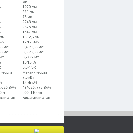
мм
м
1070 мм
381 мм
75 мм
м
2748 мм
м
2825 мм
м
1547 мм
 мм
1692,5 мм
м/ч
12/12 км/ч
55 м/с
0,40/0,65 м/с
50 м/с
0,55/0,50 м/с
м/с
0,2/0,2 м/с
%
10/15 %
с
5,0/4,5 с
ческий
Механический
7,5 кВт
/%
14 кВт/%
, 620 В/Ач
48/ 620, 775 В/Ач
0 кг
900, 1100 кг
пенчатая
Бесступенчатая