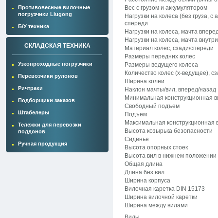
Противовесные вилочные
Вес с грузом и аккумулятором
погрузчики Liugong
Нагрузки на колеса (без груза, с 
спереди
Б/У техника
Нагрузки на колеса, мачта вперед
Нагрузки на колеса, мачта внутри
СКЛАДСКАЯ ТЕХНИКА
Материал колес, сзади/спереди
Размеры передних колес
Узкопроходные погрузчики
Размеры ведущего колеса
Количество колес (х-ведущее), с
Перевозчики рулонов
Ширина колеи
Ричтраки
Наклон мачты/вил, вперед/назад
Минимальная конструкционная в
Подборщики заказов
Свободный подъем
Штабелеры
Подъем
Максимальная конструкционная 
Тележки для перевозки
Высота козырька безопасности
поддонов
Сиденье
Ручная продукция
Высота опорных стоек
Высота вил в нижнем положении
Общая длина
Длина без вил
Ширина корпуса
Вилочная каретка DIN 15173
Ширина вилочной каретки
Ширина между вилами
Вилы