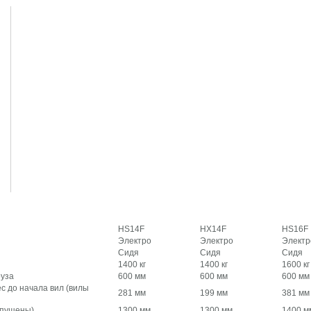
HS14F
HX14F
HS16F
Электро
Электро
Электр
Сидя
Сидя
Сидя
1400 кг
1400 кг
1600 кг
руза
600 мм
600 мм
600 мм
с до начала вил (вилы
281 мм
199 мм
381 мм
опущены)
1300 мм
1300 мм
1400 м