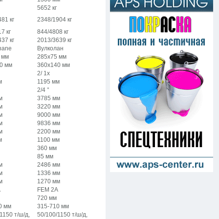
5652 кг
81 кг
2348/1904 кг
7 кг
844/4808 кг
37 кг
2013/3639 кг
hane
Вулколан
 мм
285х75 мм
0 мм
360х140 мм
2/ 1x
м
1195 мм
2/4 °
м
3785 мм
м
3220 мм
м
9000 мм
м
9836 мм
м
2200 мм
м
1100 мм
360 мм
85 мм
м
2486 мм
м
1336 мм
м
1270 мм
A
FEM 2A
720 мм
0 мм
315-710 мм
1150 т/ш/д,
50/100/1150 т/ш/д,