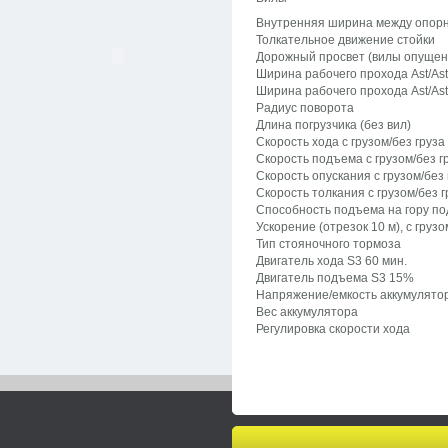
Внутренняя ширина между опор
Толкательное движение стойки
Дорожный просвет (вилы опущен
Ширина рабочего прохода Ast/Ast
Ширина рабочего прохода Ast/As
Радиус поворота
Длина погрузчика (без вил)
Скорость хода с грузом/без груза
Скорость подъема с грузом/без г
Скорость опускания с грузом/без 
Скорость толкания с грузом/без г
Способность подъема на гору под
Ускорение (отрезок 10 м), с грузо
Тип стояночного тормоза
Двигатель хода S3 60 мин.
Двигатель подъема S3 15%
Напряжение/емкость аккумулятор
Вес аккумулятора
Регулировка скорости хода