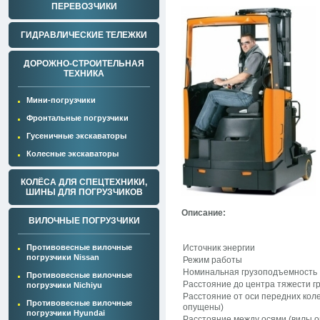
ПЕРЕВОЗЧИКИ
ГИДРАВЛИЧЕСКИЕ ТЕЛЕЖКИ
ДОРОЖНО-СТРОИТЕЛЬНАЯ
ТЕХНИКА
Мини-погрузчики
Фронтальные погрузчики
Гусеничные экскаваторы
Колесные экскаваторы
КОЛЁСА ДЛЯ СПЕЦТЕХНИКИ,
ШИНЫ ДЛЯ ПОГРУЗЧИКОВ
Описание:
ВИЛОЧНЫЕ ПОГРУЗЧИКИ
Противовесные вилочные
Источник энергии
погрузчики Nissan
Режим работы
Номинальная грузоподъемность
Противовесные вилочные
Расстояние до центра тяжести г
погрузчики Nichiyu
Расстояние от оси передних коле
Противовесные вилочные
опущены)
погрузчики Hyundai
Расстояние между осями (вилы 