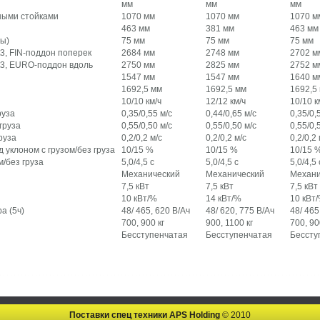
мм
мм
мм
ными стойками
1070 мм
1070 мм
1070 м
463 мм
381 мм
463 мм
ы)
75 мм
75 мм
75 мм
3, FIN-поддон поперек
2684 мм
2748 мм
2702 м
t3, EURO-поддон вдоль
2750 мм
2825 мм
2752 м
1547 мм
1547 мм
1640 м
1692,5 мм
1692,5 мм
1692,5
10/10 км/ч
12/12 км/ч
10/10 к
руза
0,35/0,55 м/с
0,44/0,65 м/с
0,35/0,
груза
0,55/0,50 м/с
0,55/0,50 м/с
0,55/0,
руза
0,2/0,2 м/с
0,2/0,2 м/с
0,2/0,2 
 уклоном с грузом/без груза
10/15 %
10/15 %
10/15 
м/без груза
5,0/4,5 с
5,0/4,5 с
5,0/4,5 
Механический
Механический
Механи
7,5 кВт
7,5 кВт
7,5 кВт
10 кВт/%
14 кВт/%
10 кВт
а (5ч)
48/ 465, 620 В/Ач
48/ 620, 775 В/Ач
48/ 465
700, 900 кг
900, 1100 кг
700, 90
Бесступенчатая
Бесступенчатая
Бессту
Поставки спец техники APS Holding
© 2010