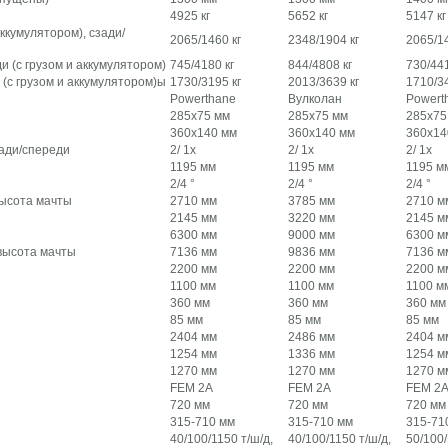
4925 кг
5652 кг
5147 кг
аккумулятором), сзади/
2065/1460 кг
2348/1904 кг
2065/14
и (с грузом и аккумулятором)
745/4180 кг
844/4808 кг
730/441
 (с грузом и аккумулятором)ы
1730/3195 кг
2013/3639 кг
1710/34
Powerthane
Вулколан
Powert
285х75 мм
285х75 мм
285х75
360х140 мм
360х140 мм
360х14
зади/спереди
2/ 1x
2/ 1x
2/ 1x
1195 мм
1195 мм
1195 м
2/4 °
2/4 °
2/4 °
ысота мачты
2710 мм
3785 мм
2710 м
2145 мм
3220 мм
2145 м
6300 мм
9000 мм
6300 м
высота мачты
7136 мм
9836 мм
7136 м
2200 мм
2200 мм
2200 м
1100 мм
1100 мм
1100 м
360 мм
360 мм
360 мм
85 мм
85 мм
85 мм
2404 мм
2486 мм
2404 м
1254 мм
1336 мм
1254 м
1270 мм
1270 мм
1270 м
FEM 2A
FEM 2A
FEM 2
720 мм
720 мм
720 мм
315-710 мм
315-710 мм
315-71
40/100/1150 т/ш/д,
40/100/1150 т/ш/д,
50/100/