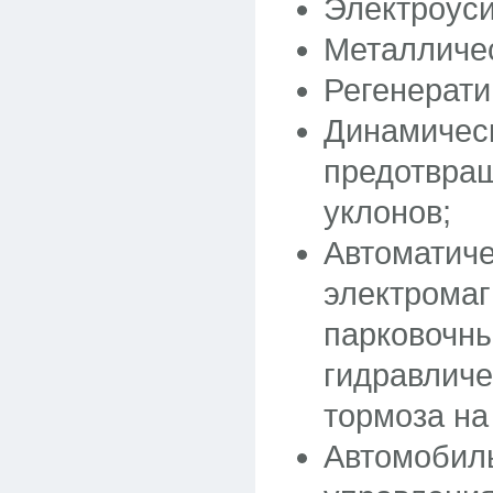
Электроуси
Металличес
Регенерати
Динамичес
предотвращ
уклонов;
Автоматич
электрома
парковочны
гидравличе
тормоза на
Автомобил