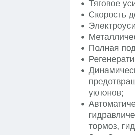
Тяговое ус
Скорость д
Электроуси
Металличес
Полная под
Регенерати
Динамичес
предотвращ
уклонов;
Автоматич
гидравличе
тормоз, ги