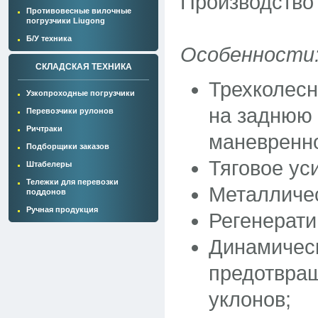
Производство
Противовесные вилочные
погрузчики Liugong
Б/У техника
Особенности
СКЛАДСКАЯ ТЕХНИКА
Трехколесн
Узкопроходные погрузчики
на заднюю 
Перевозчики рулонов
Ричтраки
маневренно
Подборщики заказов
Тяговое ус
Штабелеры
Тележки для перевозки
Металличес
поддонов
Ручная продукция
Регенерати
Динамичес
предотвращ
уклонов;