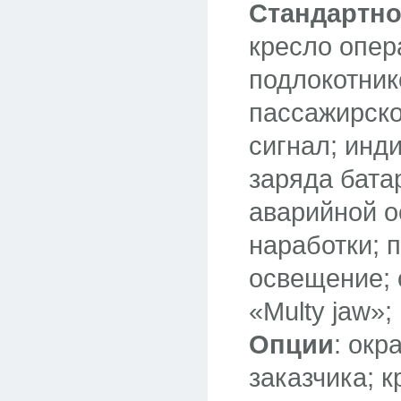
Стандартно
кресло опер
подлокотник
пассажирско
сигнал; инд
заряда бата
аварийной о
наработки; 
освещение; 
«Multy jaw»;
Опции
: окр
заказчика; 