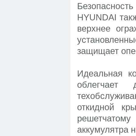
Безопасност
HYUNDAI такж
верхнее огра
установленн
защищает опе
Идеальная ко
облегчает
техобслужи
откидной кр
решетчатому
аккумулятра н