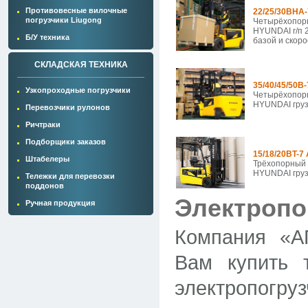
Противовесные вилочные
22/25/30BHA
погрузчики Liugong
Четырёхопорн
HYUNDAI г/п 2
Б/У техника
базой и скор
СКЛАДСКАЯ ТЕХНИКА
35/40/45/50B
Узкопроходные погрузчики
Четырёхопорн
HYUNDAI груз
Перевозчики рулонов
Ричтраки
Подборщики заказов
15/18/20BT-7
Штабелеры
Трёхопорный 
HYUNDAI груз
Тележки для перевозки
поддонов
Электропо
Ручная продукция
Компания «А
Вам купить 
электропогр