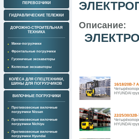
ЭЛЕКТРО
ПЕРЕВОЗЧИКИ
ГИДРАВЛИЧЕСКИЕ ТЕЛЕЖКИ
Описание:
ДОРОЖНО-СТРОИТЕЛЬНАЯ
ТЕХНИКА
ЭЛЕКТРО
Мини-погрузчики
Фронтальные погрузчики
Гусеничные экскаваторы
Колесные экскаваторы
КОЛЁСА ДЛЯ СПЕЦТЕХНИКИ,
ШИНЫ ДЛЯ ПОГРУЗЧИКОВ
16/18/20B-7 
Четырёхопорн
HYUNDAI груз
ВИЛОЧНЫЕ ПОГРУЗЧИКИ
Противовесные вилочные
погрузчики Nissan
22/25/30/32B
Противовесные вилочные
Четырёхопорн
погрузчики Nichiyu
HYUNDAI груз
Противовесные вилочные
погрузчики Hyundai