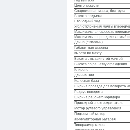
Год выпуска
Центр тяжести
Снаряженная масса, без груза
Высота подъема
Свободный ход
Угол отклонения мачты вперед/н
Максимальная скорость передви
Максимально преодолеваемый 
Длина (с вилами)
Габаритная ширина
высота по мачту
Высота с выдвинутой мачтой
Высота по решетку ограждения
Клиренс
Длинна Вил
Колесная база
Ширина проезда для поворота н
Радиус поворота
Ширина рабочего коридора
Приводной электродвигатель
Мотор рулевого управления
Подъемный мотор
аккумуляторная батарея
Типоразмер колес