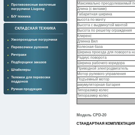
Максимально преодолеваемый 
Противовесные вилочные
Длина (с вилами)
погрузчики Liugong
Габаритная ширина
Б/У техника
высота по мачту
Высота с выдвинутой мачтой
СКЛАДСКАЯ ТЕХНИКА
Высота по решетку ограждения
Клиренс
Узкопроходные погрузчики
Длинна Вил
Колесная база
Перевозчики рулонов
Ширина проезда для поворота н
Ричтраки
Радиус поворота
Подборщики заказов
Ширина рабочего коридора
Приводной электродвигатель
Штабелеры
Мотор рулевого управления
Тележки для перевозки
Подъемный мотор
поддонов
аккумуляторная батарея
Ручная продукция
Типоразмер колес
Типоразмер колес
Модель
CPD-20
СТАНДАРТНАЯ КОМПЛЕКТАЦИЯ