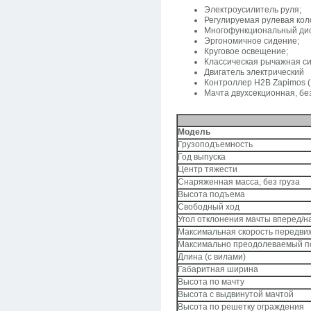
Электроусилитель руля;
Регулируемая рулевая кол
Многофункциональный ди
Эргономичное сидение;
Круговое освещение;
Классическая рычажная си
Двигатель электрический
Контроллер H2B Zapimos (
Мачта двухсекционная, без
Модель
Грузоподъемность
Год выпуска
Центр тяжести
Снаряженная масса, без груза
Высота подъема
Свободный ход
Угол отклонения мачты вперед/н
Максимальная скорость передви
Максимально преодолеваемый 
Длина (с вилами)
Габаритная ширина
Высота по мачту
Высота с выдвинутой мачтой
Высота по решетку ограждения