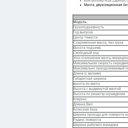
Контроллер H2B Zapimos (
Мачта, двухсекционная без
Модель
Грузоподъемность
Год выпуска
Центр тяжести
Снаряженная масса, без груза
Высота подъема
Свободный ход
Угол отклонения мачты вперед/н
Максимальная скорость передви
Максимально преодолеваемый 
Длина (с вилами)
Габаритная ширина
высота по мачту
Высота с выдвинутой мачтой
Высота по решетку ограждения
Клиренс
Длинна Вил
Колесная база
Ширина проезда для поворота н
Радиус поворота
Ширина рабочего коридора