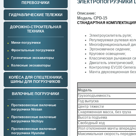
ЭЛЕКТРОПОГРУЗЧИКИ 
ПЕРЕВОЗЧИКИ
Описание:
ГИДРАВЛИЧЕСКИЕ ТЕЛЕЖКИ
Модель
CPD-15
СТАНДАРТНАЯ КОМПЛЕКТАЦИЯ
ДОРОЖНО-СТРОИТЕЛЬНАЯ
ТЕХНИКА
Электроусилитель руля;
Регулируемая рулевая кол
Мини-погрузчики
Многофункциональный ди
Эргономичное сидение;
Фронтальные погрузчики
Круговое освещение;
Гусеничные экскаваторы
Классическая рычажная си
Двигатель электрический;
Колесные экскаваторы
Контроллер EV100 General 
Мачта двухсекционная без
КОЛЁСА ДЛЯ СПЕЦТЕХНИКИ,
ШИНЫ ДЛЯ ПОГРУЗЧИКОВ
Модель
ВИЛОЧНЫЕ ПОГРУЗЧИКИ
Грузоподъемность
Год выпуска
Противовесные вилочные
Центр тяжести
погрузчики Nissan
Снаряженная масса, без груза
Противовесные вилочные
Высота подъема
погрузчики Nichiyu
Свободный ход
Угол отклонения мачты вперед/н
Противовесные вилочные
погрузчики Hyundai
Максимальная скорость передви